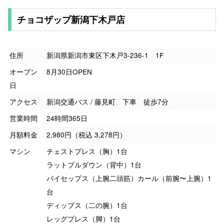
チョコザップ新潟下木戸店
住所
新潟県新潟市東区下木戸3-236-1 1F
オープン
8月30日OPEN
日
アクセス
新潟交通バス / 藤見町 下車 徒歩7分
営業時間
24時間365日
月額料金
2,980円（税込 3,278円）
マシン
チェストプレス（胸）1台
ラットプルダウン（背中）1台
バイセップス（上腕二頭筋）カール（前腕〜上腕）1
台
ディップス（二の腕）1台
レッグプレス（脚）1台