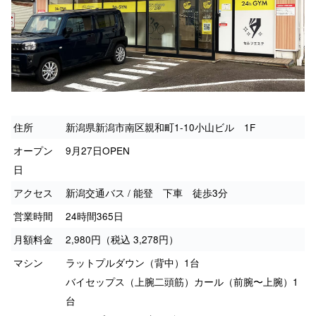
住所
新潟県新潟市南区親和町1-10小山ビル 1F
オープン
9月27日OPEN
日
アクセス
新潟交通バス / 能登 下車 徒歩3分
営業時間
24時間365日
月額料金
2,980円（税込 3,278円）
マシン
ラットプルダウン（背中）1台
バイセップス（上腕二頭筋）カール（前腕〜上腕）1
台