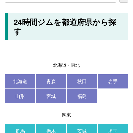
24時間ジムを都道府県から探
す
北海道・東北
北海道
青森
秋田
岩手
山形
宮城
福島
関東
群馬
栃木
茨城
埼玉