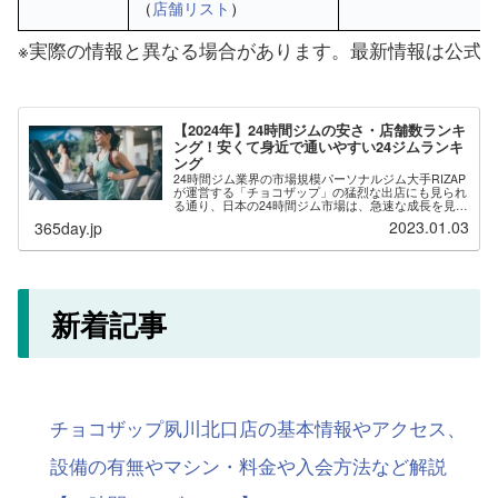
（
店舗リスト
）
※実際の情報と異なる場合があります。最新情報は公式
【2024年】24時間ジムの安さ・店舗数ランキ
ング！安くて身近で通いやすい24ジムランキ
ング
24時間ジム業界の市場規模パーソナルジム大手RIZAP
が運営する「チョコザップ」の猛烈な出店にも見られ
る通り、日本の24時間ジム市場は、急速な成長を見せ
ています。その背景には無人経営や自動入退館システ
2023.01.03
365day.jp
ムの導入により、運営コストを下げた低価格...
新着記事
チョコザップ夙川北口店の基本情報やアクセス、
設備の有無やマシン・料金や入会方法など解説