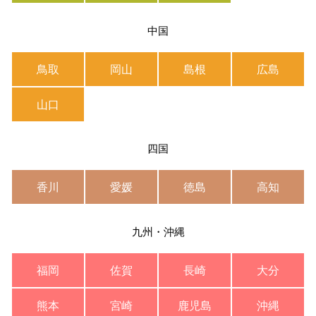
中国
鳥取
岡山
島根
広島
山口
四国
香川
愛媛
徳島
高知
九州・沖縄
福岡
佐賀
長崎
大分
熊本
宮崎
鹿児島
沖縄