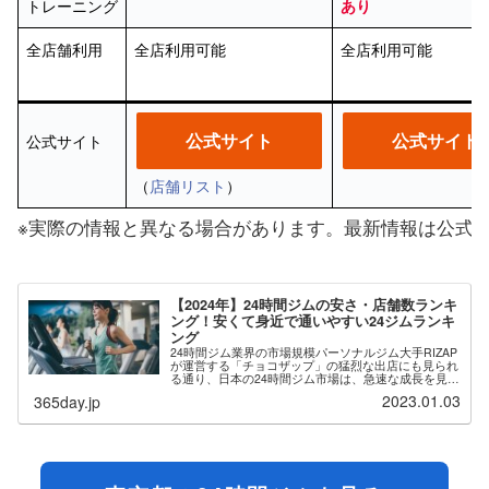
トレーニング
あり
全店舗利用
全店利用可能
全店利用可能
公式サイト
公式サイト
公式サイト
（
店舗リスト
）
※実際の情報と異なる場合があります。最新情報は公式
【2024年】24時間ジムの安さ・店舗数ランキ
ング！安くて身近で通いやすい24ジムランキ
ング
24時間ジム業界の市場規模パーソナルジム大手RIZAP
が運営する「チョコザップ」の猛烈な出店にも見られ
る通り、日本の24時間ジム市場は、急速な成長を見せ
ています。その背景には無人経営や自動入退館システ
2023.01.03
365day.jp
ムの導入により、運営コストを下げた低価格...