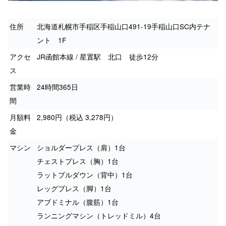
住所
北海道札幌市手稲区手稲山口491-19手稲山口SC内テナ
ント 1F
アクセ
JR函館本線 / 星置駅 北口 徒歩12分
ス
営業時
24時間365日
間
月額料
2,980円（税込 3,278円）
金
マシン
ショルダープレス（肩）1台
チェストプレス（胸）1台
ラットプルダウン（背中）1台
レッグプレス（脚）1台
アブドミナル（腹筋）1台
ランニングマシン（トレッドミル）4台