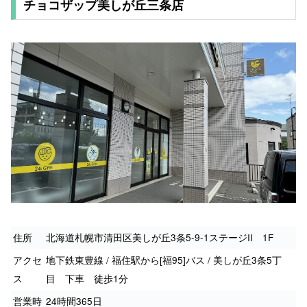
チョコザップ美しが丘三条店
住所
北海道札幌市清田区美しが丘3条5-9-1ステージII 1F
アクセ
地下鉄東豊線 / 福住駅から[福95]バス / 美しが丘3条5丁
ス
目 下車 徒歩1分
営業時
24時間365日