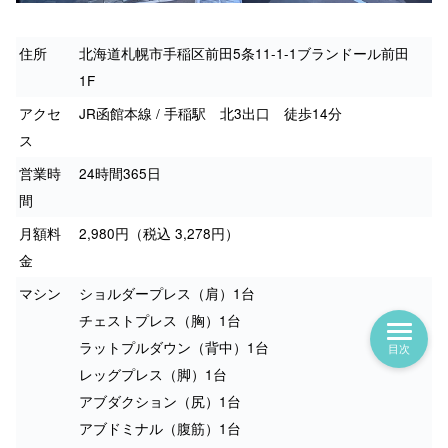
住所
北海道札幌市手稲区前田5条11-1-1ブランドール前田
1F
アクセ
JR函館本線 / 手稲駅 北3出口 徒歩14分
ス
営業時
24時間365日
間
月額料
2,980円（税込 3,278円）
金
マシン
ショルダープレス（肩）1台
チェストプレス（胸）1台
ラットプルダウン（背中）1台
目次
レッグプレス（脚）1台
アブダクション（尻）1台
アブドミナル（腹筋）1台