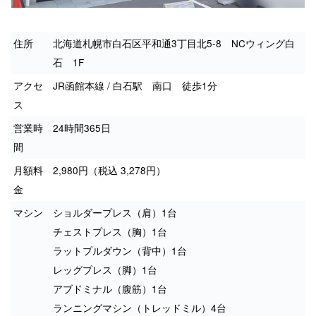
住所
北海道札幌市白石区平和通3丁目北5-8 NCウィング白
石 1F
アクセ
JR函館本線 / 白石駅 南口 徒歩1分
ス
営業時
24時間365日
間
月額料
2,980円（税込 3,278円）
金
マシン
ショルダープレス（肩）1台
チェストプレス（胸）1台
ラットプルダウン（背中）1台
レッグプレス（脚）1台
アブドミナル（腹筋）1台
ランニングマシン（トレッドミル）4台