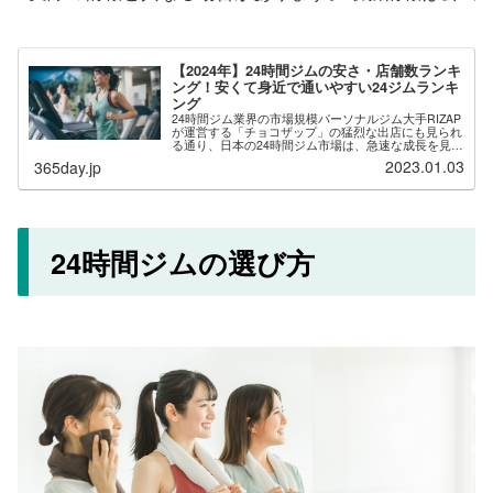
【2024年】24時間ジムの安さ・店舗数ランキ
ング！安くて身近で通いやすい24ジムランキ
ング
24時間ジム業界の市場規模パーソナルジム大手RIZAP
が運営する「チョコザップ」の猛烈な出店にも見られ
る通り、日本の24時間ジム市場は、急速な成長を見せ
ています。その背景には無人経営や自動入退館システ
2023.01.03
365day.jp
ムの導入により、運営コストを下げた低価格...
24時間ジムの選び方