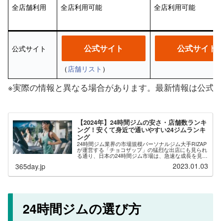
全店舗利用
全店利用可能
全店利用可能
公式サイト
公式サイト
公式サイト
（
店舗リスト
）
※実際の情報と異なる場合があります。最新情報は公式
【2024年】24時間ジムの安さ・店舗数ランキ
ング！安くて身近で通いやすい24ジムランキ
ング
24時間ジム業界の市場規模パーソナルジム大手RIZAP
が運営する「チョコザップ」の猛烈な出店にも見られ
る通り、日本の24時間ジム市場は、急速な成長を見せ
ています。その背景には無人経営や自動入退館システ
2023.01.03
365day.jp
ムの導入により、運営コストを下げた低価格...
24時間ジムの選び方