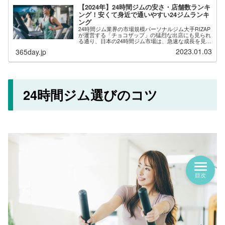
【2024年】24時間ジムの安さ・店舗数ランキ
ング！安くて身近で通いやすい24ジムランキ
ング
24時間ジム業界の市場規模パーソナルジム大手RIZAP
が運営する「チョコザップ」の猛烈な出店にも見られ
る通り、日本の24時間ジム市場は、急速な成長を見せ
ています。その背景には無人経営や自動入退館システ
2023.01.03
365day.jp
ムの導入により、運営コストを下げた低価格...
24時間ジム選びのコツ
目次