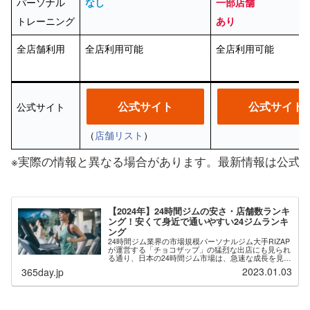
パーソナル
なし
一部店舗
トレーニング
あり
全店舗利用
全店利用可能
全店利用可能
公式サイト
公式サイト
公式サイト
（
店舗リスト
）
※実際の情報と異なる場合があります。最新情報は公式
【2024年】24時間ジムの安さ・店舗数ランキ
ング！安くて身近で通いやすい24ジムランキ
ング
24時間ジム業界の市場規模パーソナルジム大手RIZAP
が運営する「チョコザップ」の猛烈な出店にも見られ
る通り、日本の24時間ジム市場は、急速な成長を見せ
ています。その背景には無人経営や自動入退館システ
2023.01.03
365day.jp
ムの導入により、運営コストを下げた低価格...