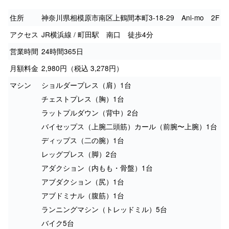
住所
神奈川県相模原市南区上鶴間本町3-18-29 Ani-mo 2F
アクセス
JR横浜線 / 町田駅 南口 徒歩4分
営業時間
24時間365日
月額料金
2,980円（税込 3,278円）
マシン
ショルダープレス（肩）1台
チェストプレス（胸）1台
ラットプルダウン（背中）2台
バイセップス（上腕二頭筋）カール（前腕〜上腕）1台
ディップス（二の腕）1台
レッグプレス（脚）2台
アダクション（内もも・骨盤）1台
アブダクション（尻）1台
アブドミナル（腹筋）1台
ランニングマシン（トレッドミル）5台
バイク5台