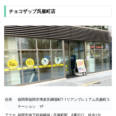
チョコザップ呉服町店
住所
福岡県福岡市博多区綱場町7-1リアンプレミアム呉服町ス
テーション 1F
アクセ
福岡市地下鉄箱崎線 / 呉服町駅 6番出口 徒歩1分