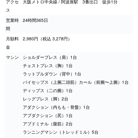
アクセ
大阪メトロ中央線 / 阿波座駅 3番出口 徒歩1分
ス
営業時
24時間365日
間
月額料
2,980円（税込 3,278円）
金
マシン
ショルダープレス（肩）1台
チェストプレス（胸）1台
ラットプルダウン（背中）1台
バイセップス（上腕二頭筋）カール（前腕〜上腕）1台
ディップス（二の腕）1台
レッグプレス（脚）2台
アダクション（内もも・骨盤）1台
アブダクション（尻）1台
アブドミナル（腹筋）2台
ランニングマシン（トレッドミル）5台