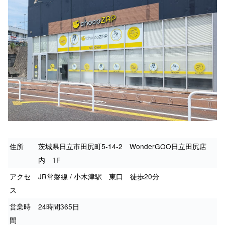
住所
茨城県日立市田尻町5-14-2 WonderGOO日立田尻店
内 1F
アクセ
JR常磐線 / 小木津駅 東口 徒歩20分
ス
営業時
24時間365日
間