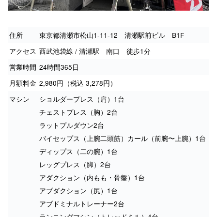
住所
東京都清瀬市松山1-11-12 清瀬駅前ビル B1F
アクセス
西武池袋線 / 清瀬駅 南口 徒歩1分
営業時間
24時間365日
月額料金
2,980円（税込 3,278円）
マシン
ショルダープレス（肩）1台
チェストプレス（胸）2台
ラットプルダウン2台
バイセップス（上腕二頭筋）カール（前腕〜上腕）1台
ディップス（二の腕）1台
レッグプレス（脚）2台
アダクション（内もも・骨盤）1台
アブダクション（尻）1台
アブドミナルトレーナー2台
ランニングマシン（トレッドミル）4台