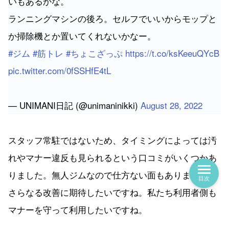
いもあるかな。
ランニングマシンの後ろ。セルフでいいからモップと
か掃除機とか置いてくれないかなー。
#ジム
#筋トレ
#ちょこざっぷ
https://t.co/ksKeeuQYcB
pic.twitter.com/0fSSHfE4tL
— UNIMANI日記 (@unimaninikki)
August 28, 2022
スタッフ常駐ではないため、タイミングによっては汚
れやマナー違反も見られるという口コミがいくつかあ
りました。無人ジムなので仕方ない面もありますが、
目次
さらなる改善に期待したいですね。私たち利用者側も
マナーを守って利用したいですね。