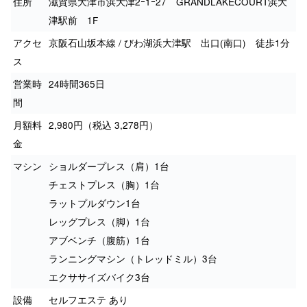
住所
滋賀県大津市浜大津2ｰ1ｰ27 GRANDLAKECOURT浜大
津駅前 1F
アクセ
京阪石山坂本線 / びわ湖浜大津駅 出口(南口) 徒歩1分
ス
営業時
24時間365日
間
月額料
2,980円（税込 3,278円）
金
マシン
ショルダープレス（肩）1台
チェストプレス（胸）1台
ラットプルダウン1台
レッグプレス（脚）1台
アブベンチ（腹筋）1台
ランニングマシン（トレッドミル）3台
エクササイズバイク3台
設備
セルフエステ あり