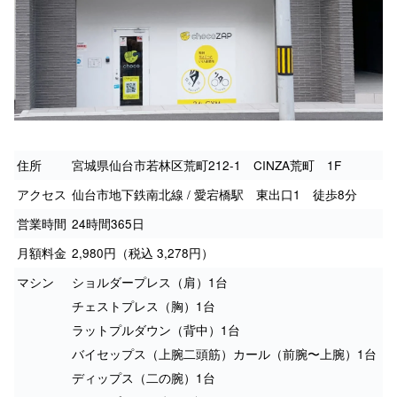
住所
宮城県仙台市若林区荒町212-1 CINZA荒町 1F
アクセス
仙台市地下鉄南北線 / 愛宕橋駅 東出口1 徒歩8分
営業時間
24時間365日
月額料金
2,980円（税込 3,278円）
マシン
ショルダープレス（肩）1台
チェストプレス（胸）1台
ラットプルダウン（背中）1台
バイセップス（上腕二頭筋）カール（前腕〜上腕）1台
ディップス（二の腕）1台