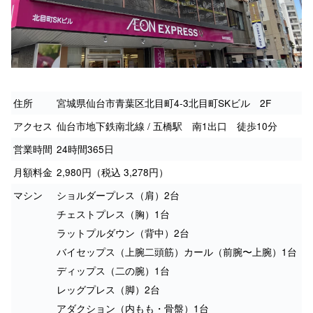
住所
宮城県仙台市青葉区北目町4-3北目町SKビル 2F
アクセス
仙台市地下鉄南北線 / 五橋駅 南1出口 徒歩10分
営業時間
24時間365日
月額料金
2,980円（税込 3,278円）
マシン
ショルダープレス（肩）2台
チェストプレス（胸）1台
ラットプルダウン（背中）2台
バイセップス（上腕二頭筋）カール（前腕〜上腕）1台
ディップス（二の腕）1台
レッグプレス（脚）2台
アダクション（内もも・骨盤）1台