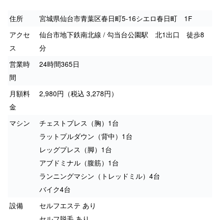
住所
宮城県仙台市青葉区春日町5-16シエロ春日町 1F
アクセ
仙台市地下鉄南北線 / 勾当台公園駅 北1出口 徒歩8
ス
分
営業時
24時間365日
間
月額料
2,980円（税込 3,278円）
金
マシン
チェストプレス（胸）1台
ラットプルダウン（背中）1台
レッグプレス（脚）1台
アブドミナル（腹筋）1台
ランニングマシン（トレッドミル）4台
バイク4台
設備
セルフエステ あり
セルフ脱毛 あり