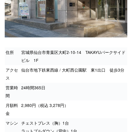
住所
宮城県仙台市青葉区大町2-10-14 TAKAYUパークサイド
ビル 1F
アクセ
仙台市地下鉄東西線 / 大町西公園駅 東1出口 徒歩3分
ス
営業時
24時間365日
間
月額料
2,980円（税込 3,278円）
金
マシン
チェストプレス（胸）1台
ラットプルダウン（背中）1台