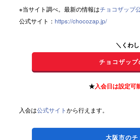
※当サイト調べ。最新の情報は
チョコザップ
公式サイト：
https://chocozap.jp/
＼くわし
チョコザップ
★
入会日は設定可
入会は
公式サイト
から行えます。
大阪市のチ