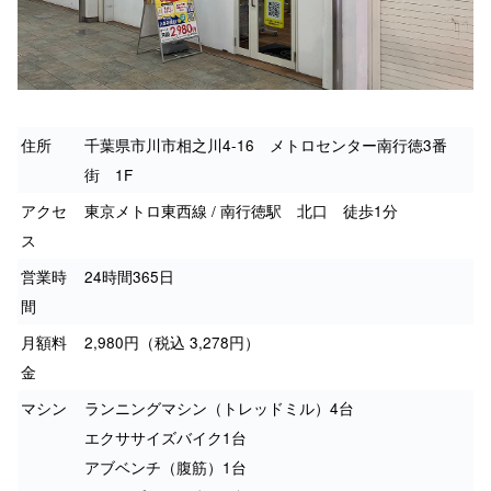
住所
千葉県市川市相之川4-16 メトロセンター南行徳3番
街 1F
アクセ
東京メトロ東西線 / 南行徳駅 北口 徒歩1分
ス
営業時
24時間365日
間
月額料
2,980円（税込 3,278円）
金
マシン
ランニングマシン（トレッドミル）4台
エクササイズバイク1台
アブベンチ（腹筋）1台