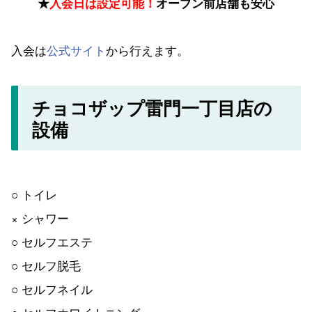
★
入会日は設定可能！
オープン前店舗も安心
入会は
公式サイト
から行えます。
チョコザップ雷門一丁目店の
設備
○ トイレ
× シャワー
○ セルフエステ
○ セルフ脱毛
○ セルフネイル