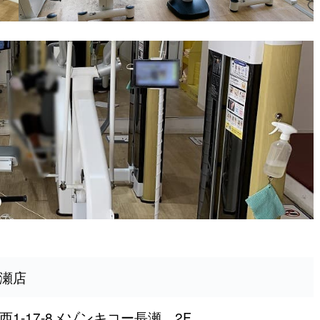
瀬店
1-17-8メゾンキコー長瀬 2F