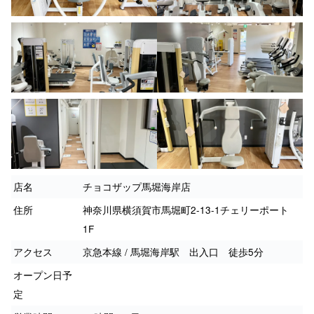
店名
チョコザップ馬堀海岸店
住所
神奈川県横須賀市馬堀町2-13-1チェリーポート
1F
アクセス
京急本線 / 馬堀海岸駅 出入口 徒歩5分
オープン日予
定