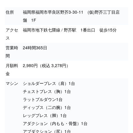
住所
福岡県福岡市早良区野芥3-30-11 (仮)野芥三丁目店
舗 1F
アクセ
福岡市地下鉄七隈線 / 野芥駅 1番出口 徒歩15分
ス
営業時
24時間365日
間
月額料
2,980円（税込 3,278円）
金
マシン
ショルダープレス（肩）1台
チェストプレス（胸）1台
ラットプルダウン1台
ディップス（二の腕）1台
レッグプレス（脚）1台
アダクション（内もも・骨盤）1台
アブダクション（尻）1台