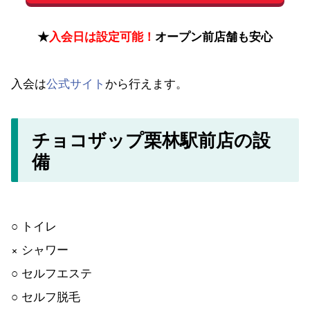
★
入会日は設定可能！
オープン前店舗も安心
入会は
公式サイト
から行えます。
チョコザップ栗林駅前店の設
備
○ トイレ
× シャワー
○ セルフエステ
○ セルフ脱毛