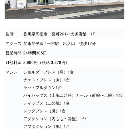
住所
香川県高松市一宮町261-1大塚店舗 1F
アクセス
琴電琴平線 / 一宮駅 出入口 徒歩12分
営業時間
24時間365日
月額料金
2,980円（税込 3,278円）
マシン
ショルダープレス（肩）1台
チェストプレス（胸）1台
ラットプルダウン1台
バイセップス（上腕二頭筋）カール（前腕〜上腕）1台
ディップス（二の腕）1台
レッグプレス（脚）1台
アダクション（内もも・骨盤）1台
アブダクション（尻）1台