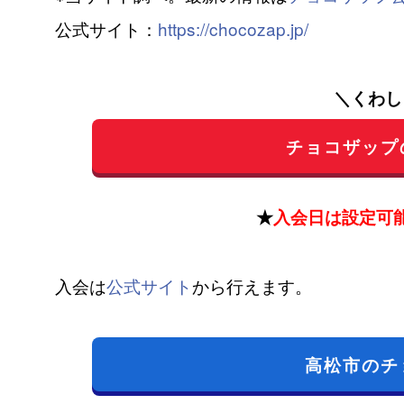
公式サイト：
https://chocozap.jp/
＼くわし
チョコザップ
★
入会日は設定可
入会は
公式サイト
から行えます。
高松市のチ