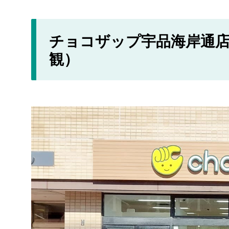
チョコザップ宇品海岸通店
観）