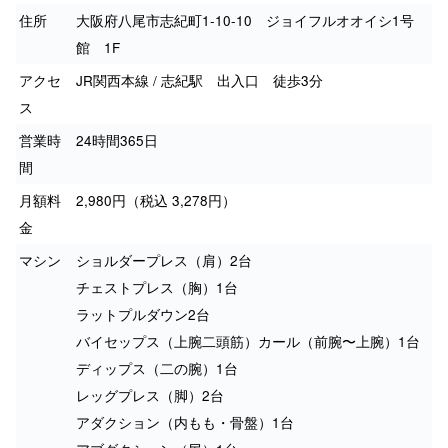
住所
大阪府八尾市志紀町1-10-10 ジョイフルオオイシ1号
館 1F
アクセ
JR関西本線 / 志紀駅 出入口 徒歩3分
ス
営業時
24時間365日
間
月額料
2,980円（税込 3,278円）
金
マシン
ショルダープレス（肩）2台
チェストプレス（胸）1台
ラットプルダウン2台
バイセップス（上腕二頭筋）カール（前腕〜上腕）1台
ディップス（二の腕）1台
レッグプレス（脚）2台
アダクション（内もも・骨盤）1台