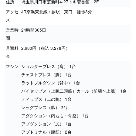
住所
埼玉県川口市芝新町4-27トキ壱番館 2F
アクセ
JR京浜東北線 / 蕨駅 東口 徒歩3分
ス
営業時
24時間365日
間
月額料
2,980円（税込 3,278円）
金
マシン
ショルダープレス（肩） 1台
チェストプレス（胸） 1台
ラットプルダウン（背中） 1台
バイセップス（上腕二頭筋）カール（前腕〜上腕） 1台
ディップス（二の腕） 1台
レッグプレス（脚） 2台
アダクション（内もも・骨盤） 1台
アブダクション（尻） 1台
アブドミナル（腹筋） 2台