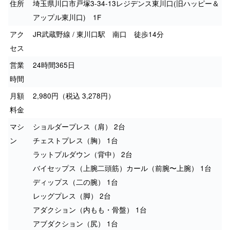
住所
埼玉県川口市戸塚3-34-13レジデンス東川口(旧ハッピー＆
アップル東川口) 1F
アク
JR武蔵野線 / 東川口駅 南口 徒歩14分
セス
営業
24時間365日
時間
月額
2,980円（税込 3,278円）
料金
マシ
ショルダープレス（肩） 2台
ン
チェストプレス（胸） 1台
ラットプルダウン（背中） 2台
バイセップス（上腕二頭筋）カール（前腕〜上腕） 1台
ディップス（二の腕） 1台
レッグプレス（脚） 2台
アダクション（内もも・骨盤） 1台
アブダクション（尻） 1台