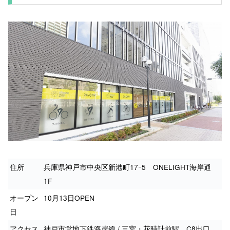
住所
兵庫県神戸市中央区新港町17ｰ5 ONELIGHT海岸通
1F
オープン
10月13日OPEN
日
アクセス
神戸市営地下鉄海岸線 / 三宮・花時計前駅 C8出口