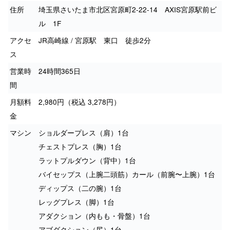
住所
埼玉県さいたま市北区宮原町2-22-14 AXIS宮原駅前ビ
ル 1F
アクセ
JR高崎線 / 宮原駅 東口 徒歩2分
ス
営業時
24時間365日
間
月額料
2,980円（税込 3,278円）
金
マシン
ショルダープレス（肩）1台
チェストプレス（胸）1台
ラットプルダウン（背中）1台
バイセップス（上腕二頭筋）カール（前腕〜上腕）1台
ディップス（二の腕）1台
レッグプレス（脚）1台
アダクション（内もも・骨盤）1台
アブダクション（尻）1台