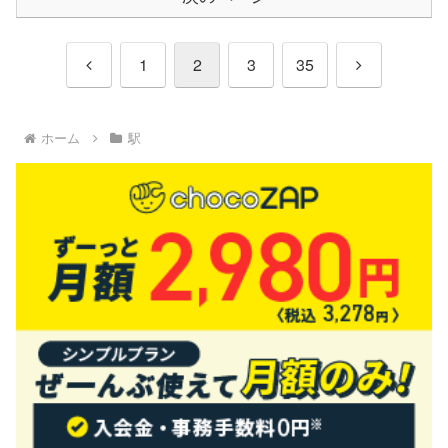
前
次
1
2
3
35
へ
へ
ホーム
駅