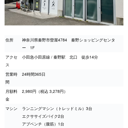
住所
神奈川県秦野市曽屋4784 秦野ショッピングセンタ
ー 1F
アクセ
小田急小田原線 / 秦野駅 北口 徒歩14分
ス
営業時
24時間365日
間
月額料
2,980円（税込 3,278円）
金
マシン
ランニングマシン（トレッドミル）3台
エクササイズバイク2台
アブベンチ（腹筋）1台