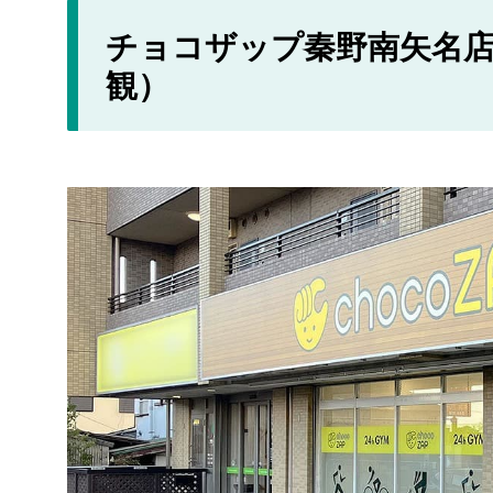
チョコザップ秦野南矢名店
観）