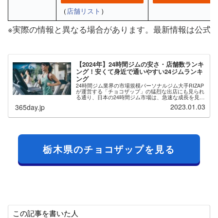
（
店舗リスト
）
※実際の情報と異なる場合があります。最新情報は公式
【2024年】24時間ジムの安さ・店舗数ランキ
ング！安くて身近で通いやすい24ジムランキ
ング
24時間ジム業界の市場規模パーソナルジム大手RIZAP
が運営する「チョコザップ」の猛烈な出店にも見られ
る通り、日本の24時間ジム市場は、急速な成長を見せ
ています。その背景には無人経営や自動入退館システ
2023.01.03
365day.jp
ムの導入により、運営コストを下げた低価格...
栃木県のチョコザップを見る
この記事を書いた人