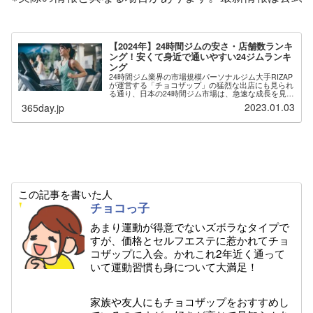
【2024年】24時間ジムの安さ・店舗数ランキ
ング！安くて身近で通いやすい24ジムランキ
ング
24時間ジム業界の市場規模パーソナルジム大手RIZAP
が運営する「チョコザップ」の猛烈な出店にも見られ
る通り、日本の24時間ジム市場は、急速な成長を見せ
ています。その背景には無人経営や自動入退館システ
2023.01.03
365day.jp
ムの導入により、運営コストを下げた低価格...
この記事を書いた人
チョコっ子
あまり運動が得意でないズボラなタイプで
すが、価格とセルフエステに惹かれてチョ
コザップに入会。かれこれ2年近く通って
いて運動習慣も身について大満足！
家族や友人にもチョコザップをおすすめし