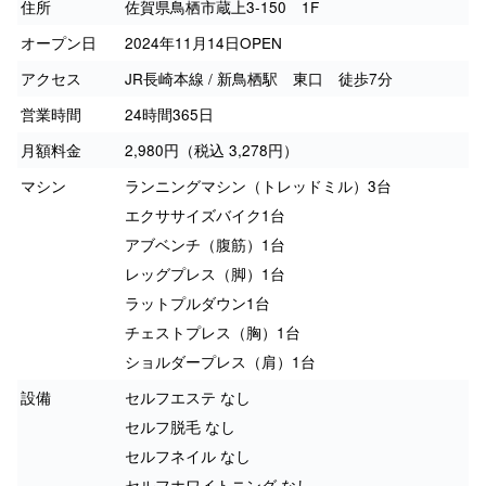
住所
佐賀県鳥栖市蔵上3-150 1F
オープン日
2024年11月14日OPEN
アクセス
JR長崎本線 / 新鳥栖駅 東口 徒歩7分
営業時間
24時間365日
月額料金
2,980円（税込 3,278円）
マシン
ランニングマシン（トレッドミル）3台
エクササイズバイク1台
アブベンチ（腹筋）1台
レッグプレス（脚）1台
ラットプルダウン1台
チェストプレス（胸）1台
ショルダープレス（肩）1台
設備
セルフエステ なし
セルフ脱毛 なし
セルフネイル なし
セルフホワイトニング なし