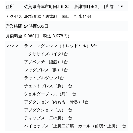
住所
佐賀県唐津市町田2-5-32 唐津市町田2丁目店舗 1F
アクセス
JR筑肥線 / 唐津駅 南口 徒歩11分
営業時間
24時間365日
月額料金
2,980円（税込 3,278円）
マシン
ランニングマシン（トレッドミル）3台
エクササイズバイク1台
アブベンチ（腹筋）1台
レッグプレス（脚）1台
ラットプルダウン1台
チェストプレス（胸）1台
ショルダープレス（肩）1台
アダクション（内もも・骨盤）1台
アブダクション（尻）1台
ディップス（二の腕）1台
バイセップス（上腕二頭筋）カール（前腕〜上腕）1台