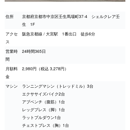
住所
京都府京都市中京区壬生馬場町37-4 シェルクレア壬
生 1F
アクセ
阪急京都線 / 大宮駅 1番出口 徒歩6分
ス
営業時
24時間365日
間
月額料
2,980円（税込 3,278円）
金
マシン
ランニングマシン（トレッドミル）3台
エクササイズバイク2台
アブベンチ（腹筋）1台
レッグプレス（脚）1台
ラットプルダウン1台
チェストプレス（胸）1台