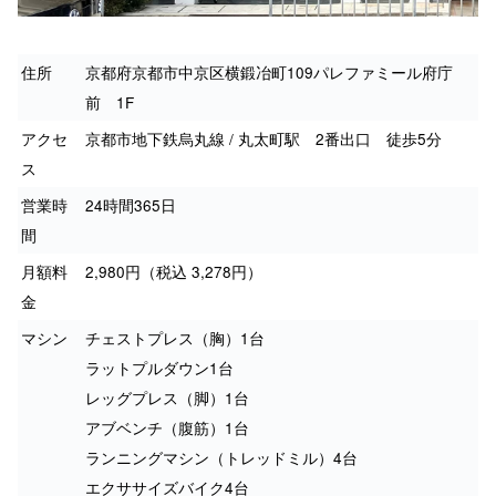
住所
京都府京都市中京区横鍛冶町109パレファミール府庁
前 1F
アクセ
京都市地下鉄烏丸線 / 丸太町駅 2番出口 徒歩5分
ス
営業時
24時間365日
間
月額料
2,980円（税込 3,278円）
金
マシン
チェストプレス（胸）1台
ラットプルダウン1台
レッグプレス（脚）1台
アブベンチ（腹筋）1台
ランニングマシン（トレッドミル）4台
エクササイズバイク4台