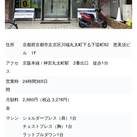
住所
京都府京都市左京区川端丸太町下る下堤町82 恵美須ビ
ル 1F
アクセ
京阪本線 / 神宮丸太町駅 2番出口 徒歩1分
ス
営業時
24時間365日
間
月額料
2,980円（税込 3,278円）
金
マシン
ショルダープレス（肩）1台
チェストプレス（胸）1台
ラットプルダウン1台