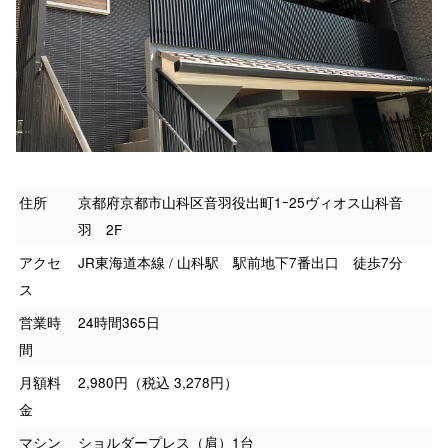
住所
京都府京都市山科区音羽役出町1ｰ25ヴィオス山科音
羽 2F
アクセ
JR東海道本線 / 山科駅 駅前地下7番出口 徒歩7分
ス
営業時
24時間365日
間
月額料
2,980円（税込 3,278円）
金
マシン
ショルダープレス（肩）1台