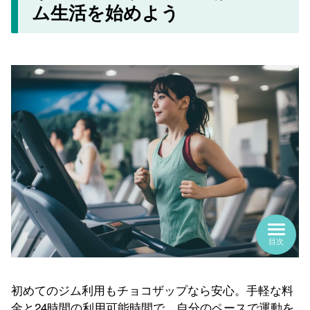
初めてのジム利用もチョコザップなら安心。手軽な料
金と24時間の利用可能時間で、自分のペースで運動を
楽しむことができます。「今度こそ運動を始めたい！
目次
続けたい！」という方、迷わず一歩踏み出してみませ
んか？
＼くわしく知りたい！／