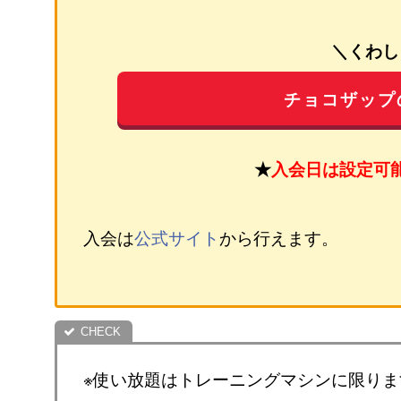
＼くわし
チョコザップ
★
入会日は設定可
入会は
公式サイト
から行えます。
※使い放題はトレーニングマシンに限りま