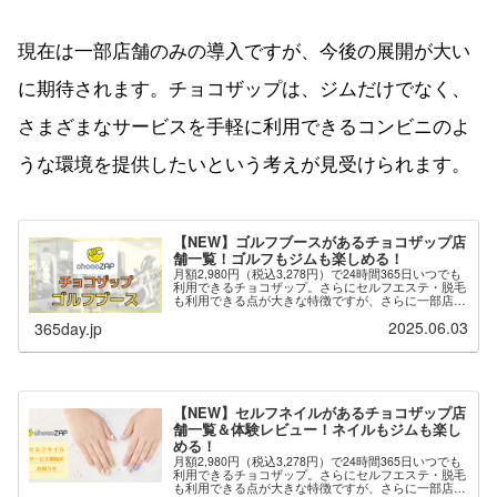
現在は一部店舗のみの導入ですが、今後の展開が大い
に期待されます。チョコザップは、ジムだけでなく、
さまざまなサービスを手軽に利用できるコンビニのよ
うな環境を提供したいという考えが見受けられます。
【NEW】ゴルフブースがあるチョコザップ店
舗一覧！ゴルフもジムも楽しめる！
月額2,980円（税込3,278円）で24時間365日いつでも
利用できるチョコザップ。さらにセルフエステ・脱毛
も利用できる点が大きな特徴ですが、さらに一部店舗
では「ゴルフブース」が用意されており、ゴルフのネ
2025.06.03
365day.jp
ット打ちができます。※最新の情報は...
【NEW】セルフネイルがあるチョコザップ店
舗一覧＆体験レビュー！ネイルもジムも楽し
める！
月額2,980円（税込3,278円）で24時間365日いつでも
利用できるチョコザップ。さらにセルフエステ・脱毛
も利用できる点が大きな特徴ですが、さらに一部店舗
では「セルフネイル」が用意されており、自分でネイ