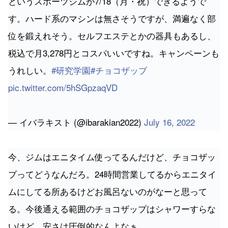
というスポーツジムが7/18（月・祝）できるようで
す。ハード系のマシンは無さそうですが、満遍なく部
位を鍛えれそう。セルフエステとかの器具もあるし、
税込で月3,278円とコスパいいですね。キャンペーンも
うれしい。
#研究学園
#チョコザップ
pic.twitter.com/5hSGpzaqVD
— イバラキスト (@ibarakian2022)
July 16, 2022
今、ジムはエニタイム使ってるんだけど、チョコザッ
プってどうなんだろ。24時間営業してるからエニタイ
ムにしてる所あるけどお風呂ないのがなーと思って
る。今後通える範囲のチョコザップはシャワーすらな
いけど、安さは圧倒的なんよなぁ。