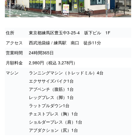
住所
東京都練馬区豊玉中3-25-4 坂下ビル 1F
アクセス
西武池袋線 / 練馬駅 南口 徒歩11分
営業時間
24時間365日
月額料金
2,980円（税込 3,278円）
マシン
ランニングマシン（トレッドミル）4台
エクササイズバイク1台
アブベンチ（腹筋）1台
レッグプレス（脚）1台
ラットプルダウン1台
チェストプレス（胸）1台
ショルダープレス（肩）1台
アブダクション（尻）1台