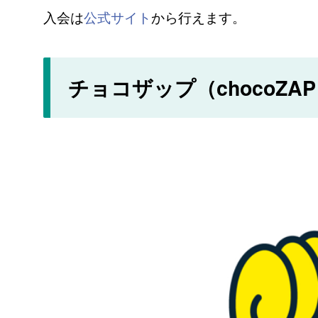
入会は
公式サイト
から行えます。
チョコザップ（chocoZA