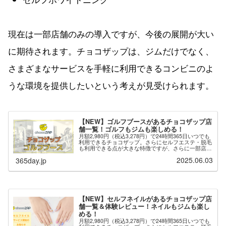
現在は一部店舗のみの導入ですが、今後の展開が大い
に期待されます。チョコザップは、ジムだけでなく、
さまざまなサービスを手軽に利用できるコンビニのよ
うな環境を提供したいという考えが見受けられます。
【NEW】ゴルフブースがあるチョコザップ店
舗一覧！ゴルフもジムも楽しめる！
月額2,980円（税込3,278円）で24時間365日いつでも
利用できるチョコザップ。さらにセルフエステ・脱毛
も利用できる点が大きな特徴ですが、さらに一部店舗
では「ゴルフブース」が用意されており、ゴルフのネ
2025.06.03
365day.jp
ット打ちができます。※最新の情報は...
【NEW】セルフネイルがあるチョコザップ店
舗一覧＆体験レビュー！ネイルもジムも楽し
める！
月額2,980円（税込3,278円）で24時間365日いつでも